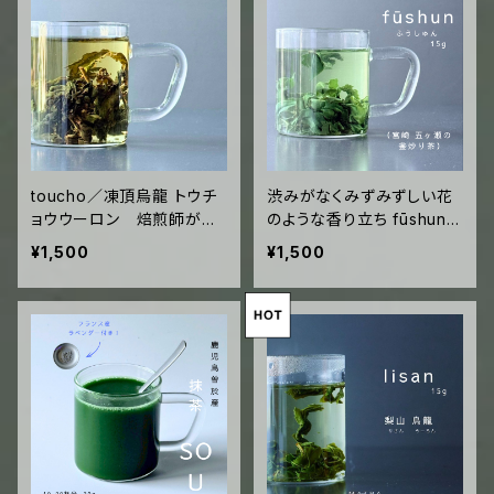
toucho／凍頂烏龍 トウチ
渋みがなくみずみずしい花
ョウウーロン 焙煎師が技
のような香り立ち fūshun
を競う職人のお茶 15g袋
／五ヶ瀬 ふうしゅん 15g
¥1,500
¥1,500
入 ("glass tea"10回分)
袋入 ("glass tea"10回
分)