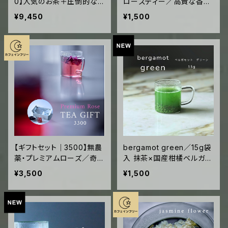
0】人気のお茶＋圧倒的な
ローズティー／高貴な香り
非日常／飲み比べ5種×2／
とジューシーな果実のよう
¥9,450
¥1,500
高級中国緑茶／専用グラス
な味わい 無農薬・自家製
2個付き
堆肥のみの完全有機栽培
台湾屏東県産の希少な食用
バラ
【ギフトセット｜3500】無農
bergamot green／15g袋
薬・プレミアムローズ／奇跡
入 抹茶×国産柑橘ベルガモ
のような風味、美しい色の変
ット×煎茶／和食・アウトド
¥3,500
¥1,500
化／専用グラス付き
アに