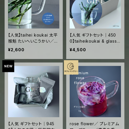
【人気】taihei koukai 太平
【人気 ギフトセット｜450
猴魁 たいへいこうかい／
0】taiheikoukai & glass
希少！ 新茶 2026 手作り
／圧倒的な非日常感／初心
¥2,600
¥4,500
プレミアム グラスで楽しむ
者にもお茶好きにもおすす
中国緑茶 安徽省 黄山市 猴
め／最高品質の中国緑茶／
坑 15g ジッパー袋入
専用グラス付き
【人気 ギフトセット｜945
rose flower／ プレミアム