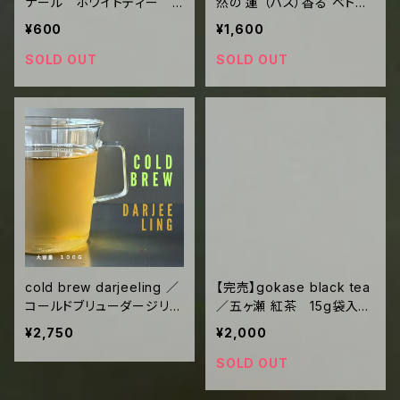
ナール ホワイトティー 3
然の 蓮 （ハス）香る ベトナ
g袋入 ("glass tea"2回
ム の白茶 10g袋入 ("gl
¥600
¥1,600
分)
ass tea" 7回分)
SOLD OUT
SOLD OUT
cold brew darjeeling ／
【完売】gokase black tea
コールドブリューダージリ
／五ヶ瀬 紅茶 15g袋入
ン さわやかな水出し用ダ
("glass tea"10回分)
¥2,750
¥2,000
ージリン 大容量1ℓ×10
回 簡単に作れる みずみ
SOLD OUT
ずしいオレンジのような香り
と甘み