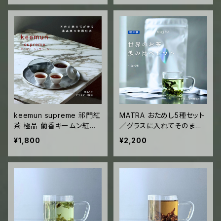
チャイミックス 60g袋入
keemun supreme 祁門紅
MATRA おためし5種セット
茶 極品 蘭香キームン紅茶
／グラスに入れてそのまま
／ 世界三大紅茶キームン
飲める人気のお茶が5種入
¥1,800
¥2,200
最高等級の茶葉に天然の蘭
り！気軽なスターターセット
の香りをまとわせた芸術的
／旅行にも
な紅茶