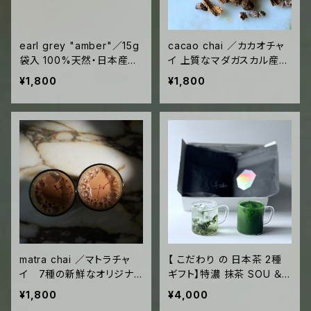
earl grey "amber"／15g
cacao chai ／カカオチャ
袋入 100%天然・日本産
イ 上質なマダガスカル産カ
甘く、深く透き通る 尾道産
カオと黒胡椒、セイロンシナ
¥1,800
¥1,800
ベルガモット×宮崎産高地
モンを使用した冬のチャ
和紅茶 ("glass"10回分)
イ 60g袋入
matra chai ／マトラチャ
【 こだわり の 日本茶 2種
イ 7種の新鮮なオリジナ
ギフト】特濃 抹茶 SOU ＆
ルスパイス使用 スープのよ
香り高い 釜炒り茶 fushun
¥1,800
¥4,000
うな究極のチャイ マトラ