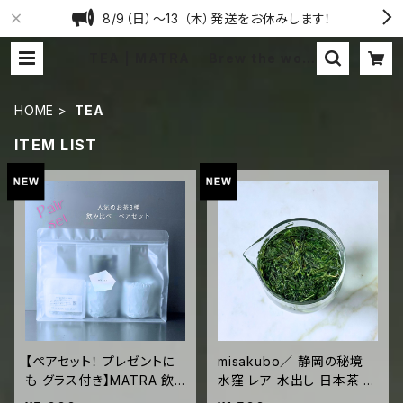
8/9（日）〜13 （木）発送をお休みします！
TEA | MATRA Brew the worl
d.
HOME
TEA
ITEM LIST
【ペアセット！ プレゼントに
misakubo／ 静岡の秘境
も グラス付き】MATRA 飲
水窪 レア 水出し 日本茶 15
み比べ3種セット／人気セレ
g ジッパー袋入