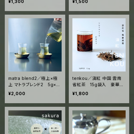
¥1,300
¥1,500
回分)
matra blend2／極上×極
tenkou／滇紅 中国 雲南
上 マトラブレンド2 5g×3
省紅茶 15g袋入 豪華な
袋入 (300ccポット3回
ゴールデンチップ クリーミ
¥2,000
¥1,800
分)
ーでシルキーな味わい