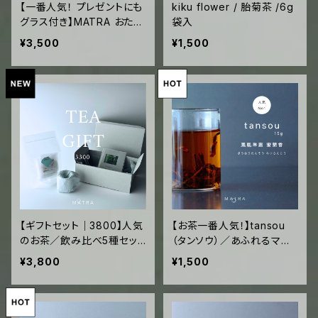
【一番人気！ プレゼントにも
kiku flower / 胎菊茶 /6g
グラス付き】MATRA おため
袋入
し5種セット／おすすめセレ
¥3,500
¥1,500
クション／個包装で旅行に
も
【ギフトセット｜3800】人気
【お茶一番人気！】tansou
のお茶／飲み比べ5種セット
（タンソウ）／あふれるマス
／専用グラス付き
カットやライチの香り 烏崠
¥3,800
¥1,500
山 鳳凰単叢 蜜蘭香 ホウオ
ウタンソウ ミツランコウ 1
5g袋入 ("glass tea"10
回分)