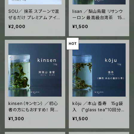
SOU／ 抹茶 スプーンで混
lisan ／梨山烏龍 リサンウ
ぜるだけ プレミアム アイス
ーロン 最高級台湾茶 15g
ティーも抹茶オレも簡単に
袋入 ("glass tea"10回
¥2,000
¥1,500
鹿児島 曽於 20g ジッパー
分)
袋入
kinsen（キンセン） ／初心
kōju ／本山 香寿 15g袋
者の方にもおすすめ！ 阿里
入 ("glass tea"10回分)
山金萱 アリサンキンセン 1
／日本でただ一軒、ぶどう
¥1,300
¥1,500
5g袋入 ("glass tea"10
香る希少品種の日本茶
回分)