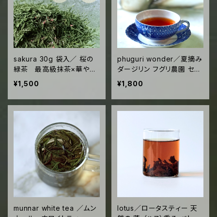
sakura 30g 袋入／ 桜の
phuguri wonder／夏摘み
緑茶 最高級抹茶×華やか
ダージリン フグリ農園 セカ
な桜葉 こだわりの大人の
ンドフラッシュ 15g袋入
¥1,500
¥1,800
風味 和菓子と最高 いれ方
MATRAオリジナルロット
簡単
munnar white tea ／ムン
lotus／ロータスティー 天