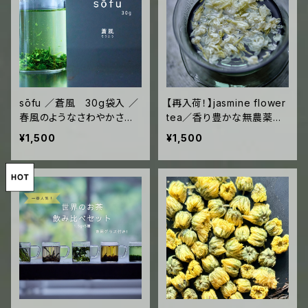
sōfu ／蒼風 30g袋入 ／
【再入荷！】jasmine flower
春風のようなさわやかさ
tea／香り豊かな無農薬ジ
華やかな香りの希少煎茶
ャスミンの花 ノンカフェイ
¥1,500
¥1,500
("glass tea"20回分)
ン 6g袋入 (teapot 3
回分)