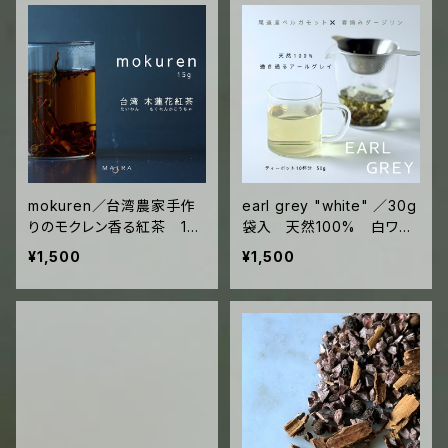
mokuren／台湾農家手作
earl grey "white" ／30g
りのモクレン香る紅茶 15g
袋入 天然100% 白ワイ
袋入 ("glass tea"10回
ンのようなアールグレイ
¥1,500
¥1,500
分)
尾道産ベルガモット×春摘
みダージリン ("tea po
t"10回分)