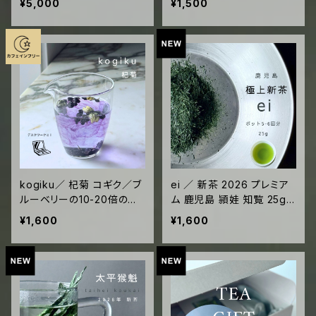
¥5,000
¥1,500
クション／帰省土産
kogiku／ 杞菊 コギク／ブ
ei ／ 新茶 2026 プレミア
ルーベリーの10-20倍のア
ム 鹿児島 頴娃 知覧 25g
ントシアニン／デスクワーク
ジッパー袋入
¥1,600
¥1,600
に最適／2.5g 個包装×3（3
リットル分）