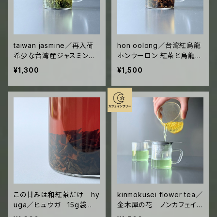
taiwan jasmine／再入荷
hon oolong／台湾紅烏龍
希少な台湾産ジャスミン
ホンウーロン 紅茶と烏龍茶
茶 15g袋入 ("glass te
のハイブリッド 15g袋入
¥1,300
¥1,500
a"10回分)
("glass tea"10回分)
この甘みは和紅茶だけ hy
kinmokusei flower tea／
uga／ヒュウガ 15g袋
金木犀の花 ノンカフェイ
入 ("glass tea"10回分)
ン 7.5g袋入 (teapot 5