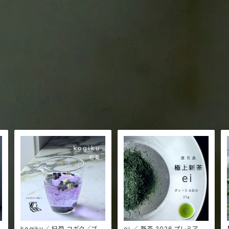
kogiku／ 杞菊 コギク／ブル
ei ／ 新茶 2026 プレミアム