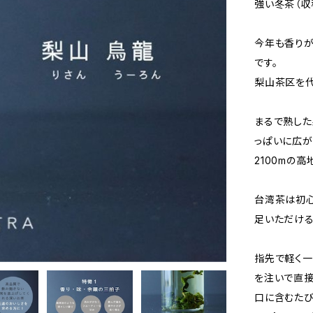
強い冬茶（収
今年も香り
です。
梨山茶区を代
まるで熟した
っぱいに広が
2100mの
台湾茶は初心
足いただける
指先で軽く一
を注いで直接
口に含むたび