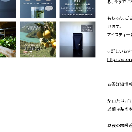
る、今までに
もちろん、ご
けます。
アイスティー
↓詳しいおす
https://sto
お茶詳細情
梨山茶は、台
以前は梨の木
昼夜の寒暖