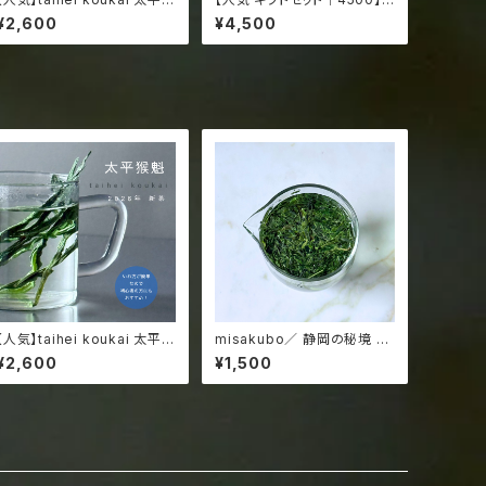
魁 たいへいこうかい／ 希少！
aiheikoukai & glass ／圧
¥2,600
¥4,500
新茶 2026 手作り プレミアム
倒的な非日常感／初心者にも
グラスで楽しむ 中国緑茶 安徽
お茶好きにもおすすめ／最高
省 黄山市 猴坑 15g ジッパー
品質の中国緑茶／専用グラス
袋入
付き
【人気】taihei koukai 太平猴
misakubo／ 静岡の秘境 水
魁 たいへいこうかい／ 希少！
窪 レア 水出し 日本茶 15g ジ
¥2,600
¥1,500
新茶 2026 手作り プレミアム
ッパー袋入
グラスで楽しむ 中国緑茶 安徽
省 黄山市 猴坑 15g ジッパー
袋入