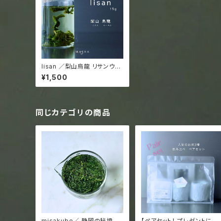
lisan ／梨山烏龍 リサンウー
ロン 最高級台湾茶 15g袋
¥1,500
入 ("glass tea"10回分)
同じカテゴリの商品
misakubo／ 静岡の秘境 水
【ペアセット！ プレゼントにも