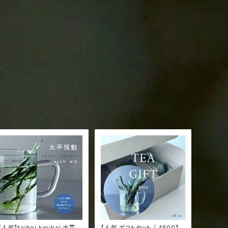
【人気】taihei koukai 太平猴
【人気 ギフトセット｜4500】t