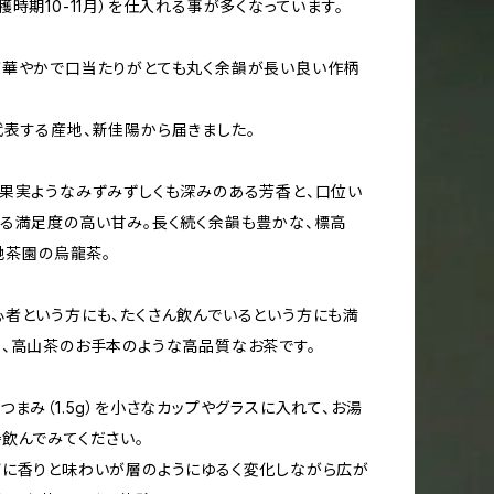
穫時期10-11月）を仕入れる事が多くなっています。
が華やかで口当たりがとても丸く余韻が長い良い作柄
表する産地、新佳陽から届きました。
果実ようなみずみずしくも深みのある芳香と、口位い
る満足度の高い甘み。長く続く余韻も豊かな、標高
高地茶園の烏龍茶。
者という方にも、たくさん飲んでいるという方にも満
、高山茶のお手本のような高品質なお茶です。
つまみ（1.5g）を小さなカップやグラスに入れて、お湯
飲んでみてください。
に香りと味わいが層のようにゆるく変化しながら広が