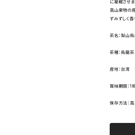
に凝縮させま
高山果物の
ずみずしく香
茶名：梨山烏
茶種：烏龍茶
産地：台湾
賞味期限：1
保存方法：高