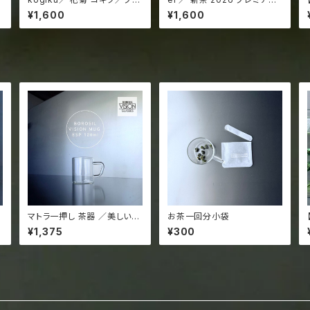
ーベリーの10-20倍のアント
鹿児島 頴娃 知覧 25g ジッパ
¥1,600
¥1,600
シアニン／デスクワークに最
ー袋入
適／2.5g 個包装×3（3リット
ル分）
マトラ一押し 茶器 ／美しいフ
お茶一回分小袋
ォルムと抜群の透明感／便利
¥1,375
¥300
な取っ手付き／BOROSIL VI
ウ
SION MUG ESP 120ml
g