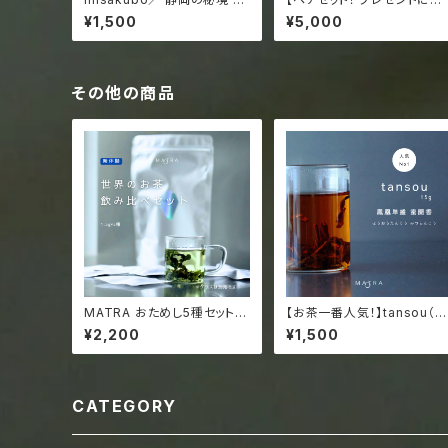
窪 レア 水出し 日本茶 15g ジ
グラス付き】MATRA 飲み比
¥1,500
¥5,000
ッパー袋入
べ3種セット／人気セレクショ
ン／帰省土産
その他の商品
MATRA おためし5種セット／
【お茶一番人気！】tansou（タ
グラスに入れてそのまま飲め
ンソウ）／あふれるマスカット
¥2,200
¥1,500
る人気のお茶が5種入り！気軽
やライチの香り 烏崠山 鳳凰
なスターターセット／旅行に
単叢 蜜蘭香 ホウオウタンソ
も
ミツランコウ 15g袋入 ("
lass tea"10回分)
CATEGORY