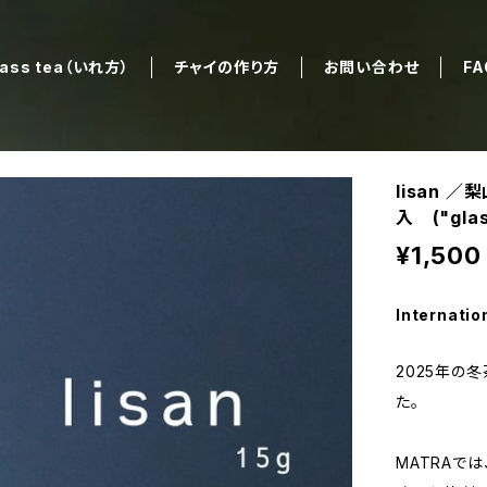
lass tea（いれ方）
チャイの作り方
お問い合わせ
FA
lisan 
入 ("glas
¥1,500
Internatio
2025年の
た。
MATRAで