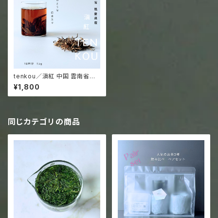
tenkou／滇紅 中国 雲南省紅
茶 15g袋入 豪華なゴールデ
¥1,800
ンチップ クリーミーでシルキー
な味わい
同じカテゴリの商品