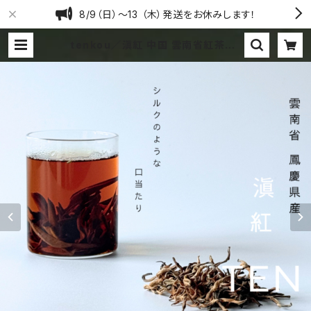
8/9（日）〜13 （木）発送をお休みします！
tenkou／滇紅 中国 雲南省紅茶 1
5g袋入 豪華なゴールデンチップ
クリーミーでシルキーな味わい | MA
TRA Brew the world.