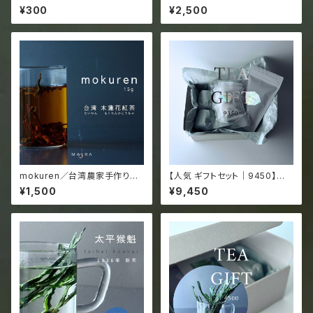
はじめての方に！】スターターセ
¥300
¥2,500
ット（グラスティー一押し）
mokuren／台湾農家手作りの
【人気 ギフトセット｜9450】人
モクレン香る紅茶 15g袋入
気のお茶＋圧倒的な非日常／
¥1,500
¥9,450
("glass tea"10回分)
飲み比べ5種×2／高級中国緑茶
／専用グラス2個付き