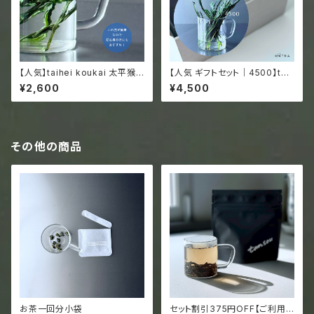
【人気】taihei koukai 太平猴
【人気 ギフトセット｜4500】taih
魁 たいへいこうかい／ 希少！ 新
eikoukai & glass ／圧倒的な
¥2,600
¥4,500
茶 2026 手作り プレミアム グ
非日常感／初心者にもお茶好き
ラスで楽しむ 中国緑茶 安徽省
にもおすすめ／最高品質の中国
黄山市 猴坑 15g ジッパー袋
緑茶／専用グラス付き
入
その他の商品
お茶一回分小袋
セット割引375円OFF【ご利用