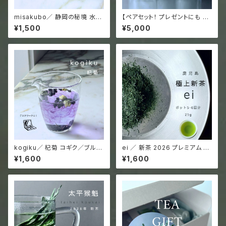
misakubo／ 静岡の秘境 水窪
【ペアセット！ プレゼントにも グ
レア 水出し 日本茶 15g ジッパ
ラス付き】MATRA 飲み比べ3種
¥1,500
¥5,000
ー袋入
セット／人気セレクション／帰省
土産
kogiku／ 杞菊 コギク／ブルー
ei ／ 新茶 2026 プレミアム 鹿
ベリーの10-20倍のアントシア
児島 頴娃 知覧 25g ジッパー袋
¥1,600
¥1,600
ニン／デスクワークに最適／2.
入
5g 個包装×3（3リットル分）