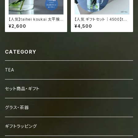
【人気】taihei koukai 太平猴
【人気 ギフトセット｜4500】taih
魁 たいへいこうかい／ 希少！ 新
eikoukai & glass ／圧倒的な
¥2,600
¥4,500
茶 2026 手作り プレミアム グ
非日常感／初心者にもお茶好き
ラスで楽しむ 中国緑茶 安徽省
にもおすすめ／最高品質の中国
黄山市 猴坑 15g ジッパー袋
緑茶／専用グラス付き
入
CATEGORY
TEA
セット商品・ギフト
グラス・茶器
ギフトラッピング